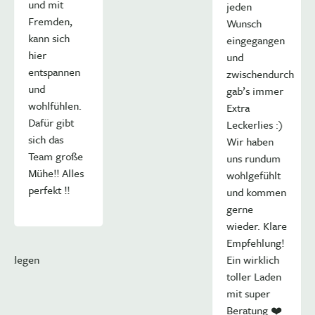
und mit
jeden
Fremden,
Wunsch
kann sich
eingegangen
hier
und
entspannen
zwischendurch
und
gab’s immer
wohlfühlen.
Extra
Dafür gibt
Leckerlies :)
sich das
Wir haben
Team große
uns rundum
Mühe!! Alles
wohlgefühlt
perfekt !!
und kommen
gerne
wieder. Klare
Empfehlung!
rücklegen
Ein wirklich
toller Laden
mit super
Beratung ❤️