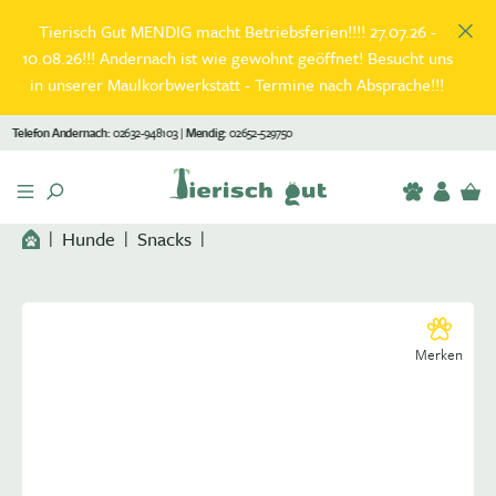
inhalt springen
Tierisch Gut MENDIG macht Betriebsferien!!!! 27.07.26 -
10.08.26!!! Andernach ist wie gewohnt geöffnet! Besucht uns
in unserer Maulkorbwerkstatt - Termine nach Absprache!!!
Telefon Andernach:
02632-948103 |
Mendig:
02652-529750
St
Hunde
|
Snacks
|
Merken