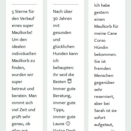
Ich habe
5 Sterne für
Nach über
gestern
den Verkauf
30 Jahren
einen
eines super
mit
Maulkorb für
Maulkorbs!
gesunden
meine Cane
Um den
und
Corso
idealen
glücklichen
Hündin
individuellen
Hunden kann
bekommen.
Maulkorb zu
ich
Sie ist
finden,
behaupten:
fremden
wurden wir
ihr seid die
Menschen
super
Besten 😇
gegenüber
betreut und
Immer gute
sehr
beraten. Man
Beratung,
n!
reserviert,
nimmt sich
immer gute
aber bei
viel Zeit und
Tipps,
Sarah ist sie
prüft sehr
immer gute
sofort
genau, ob
Laune 🙂
aufgetaut,
alles gut
Vielen Dank