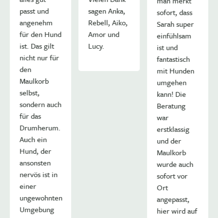
man merkt
passt und
sagen Anka,
sofort, dass
angenehm
Rebell, Aiko,
Sarah super
für den Hund
Amor und
einfühlsam
ist. Das gilt
Lucy.
ist und
nicht nur für
fantastisch
den
mit Hunden
Maulkorb
umgehen
selbst,
kann! Die
sondern auch
Beratung
für das
war
Drumherum.
erstklassig
Auch ein
und der
Hund, der
Maulkorb
ansonsten
wurde auch
nervös ist in
sofort vor
einer
Ort
ungewohnten
angepasst,
Umgebung
ich
hier wird auf